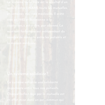
Le système forfaitaire est le résultat d’un
accord entre l’INAMI, toute les mutuelles
et certaines maisons médicales. Il a été
créé en 1982 et fonctionne à la
capitation, c’est-à-dire, par abonné. Le
montant forfaitaire est indépendant du
nombre de contacts entre les patients et
la maison médicale.
Un système solid​aire?
Ce système entraîne une solidarité
importante entre tous nos patients.
Chaque forfait reçu par la mutuelle est
en effet mise dans un pot commun qui