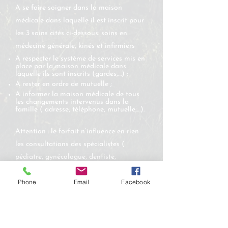
A se faire soigner dans la maison
médicale dans laquelle il est inscrit pour
les 3 soins cités ci-dessous: soins en
médecine générale, kinés et infirmiers
A respecter le système de services mis en
place par la maison médicale dans
laquelle ils sont inscrits (gardes,…) ;
A rester en ordre de mutuelle​​ ;
A informer la maison médicale de tous
les changements intervenus dans la
famille ( adresse, téléphone, mutuelle,…).
Attention : le forfait n’influence en rien
les consultations des spécialistes (
pédiatre, gynécologue, dentiste,
pneumologue,…), les médicaments, les
Phone
Email
Facebook
examens de laboratoire et de radiologie,
les hospitalisations,… qui restent à charge
des patients et de la mutuelle et sont
remboursés de manière traditionnelle. Il